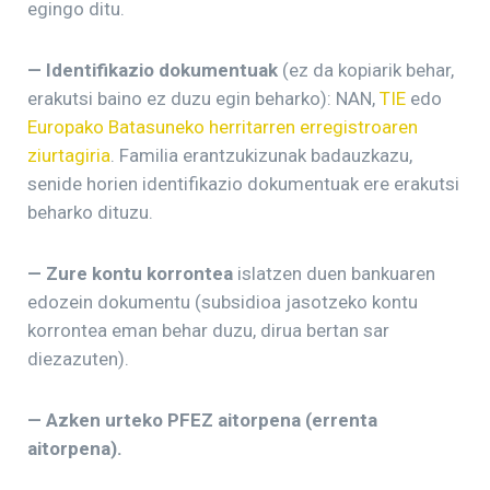
egingo ditu.
— Identifikazio dokumentuak
(ez da kopiarik behar,
erakutsi baino ez duzu egin beharko): NAN,
TIE
edo
Europako Batasuneko herritarren erregistroaren
ziurtagiria
. Familia erantzukizunak badauzkazu,
senide horien identifikazio dokumentuak ere erakutsi
beharko dituzu.
— Zure kontu korrontea
islatzen duen bankuaren
edozein dokumentu (subsidioa jasotzeko kontu
korrontea eman behar duzu, dirua bertan sar
diezazuten).
— Azken urteko PFEZ aitorpena (errenta
aitorpena).