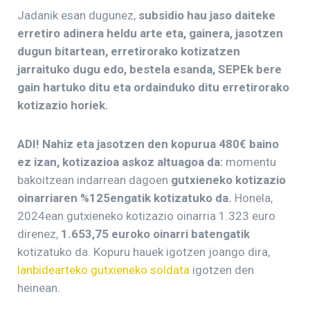
Jadanik esan dugunez,
subsidio hau jaso daiteke
erretiro adinera heldu arte eta, gainera, jasotzen
dugun bitartean, erretirorako kotizatzen
jarraituko dugu edo, bestela esanda, SEPEk bere
gain hartuko ditu eta ordainduko ditu erretirorako
kotizazio horiek.
ADI! Nahiz eta jasotzen den kopurua 480€ baino
ez izan, kotizazioa askoz altuagoa da:
momentu
bakoitzean indarrean dagoen
gutxieneko kotizazio
oinarriaren %125engatik kotizatuko da.
Honela,
2024ean gutxieneko kotizazio oinarria 1.323 euro
direnez,
1.653,75 euroko oinarri batengatik
kotizatuko da. Kopuru hauek igotzen joango dira,
lanbidearteko gutxieneko soldata
igotzen den
heinean.