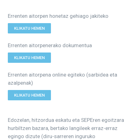
Errenten aitorpen honetaz gehiago jakiteko
KLIKATU HEMEN
Errenten aitorpenerako dokumentua
KLIKATU HEMEN
Errenten aitorpena online egiteko (sarbidea eta
azalpenak)
KLIKATU HEMEN
Edozelan, hitzordua eskatu eta SEPEren egoitzara
hurbiltzen bazara, bertako langileek erraz-erraz
egingo dizute (diru-sarreren inguruko