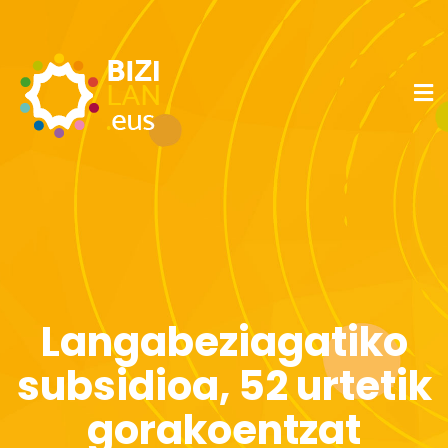
Langabeziagatiko
subsidioa, 52 urtetik
gorakoentzat