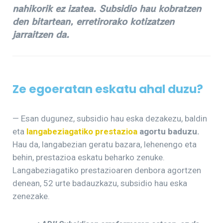
nahikorik ez izatea. Subsidio hau kobratzen
den bitartean, erretirorako kotizatzen
jarraitzen da.
Ze egoeratan eskatu ahal duzu?
— Esan dugunez, subsidio hau eska dezakezu, baldin
eta
langabeziagatiko prestazioa
agortu baduzu.
Hau da, langabezian geratu bazara, lehenengo eta
behin, prestazioa eskatu beharko zenuke.
Langabeziagatiko prestazioaren denbora agortzen
denean, 52 urte badauzkazu, subsidio hau eska
zenezake.