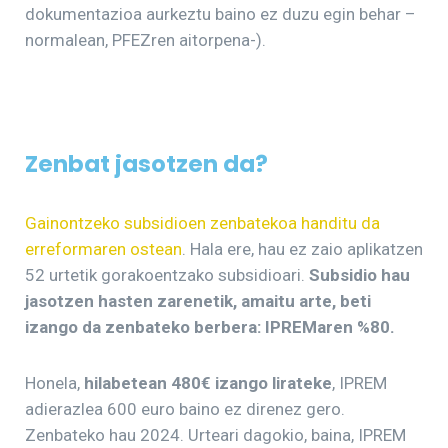
dokumentazioa aurkeztu baino ez duzu egin behar –
normalean, PFEZren aitorpena-).
Zenbat jasotzen da?
Gainontzeko subsidioen zenbatekoa handitu da
erreformaren ostean
. Hala ere, hau ez zaio aplikatzen
52 urtetik gorakoentzako subsidioari.
Subsidio hau
jasotzen hasten zarenetik, amaitu arte, beti
izango da zenbateko berbera: IPREMaren %80.
Honela,
hilabetean 480€ izango lirateke
, IPREM
adierazlea 600 euro baino ez direnez gero.
Zenbateko hau 2024. Urteari dagokio, baina, IPREM