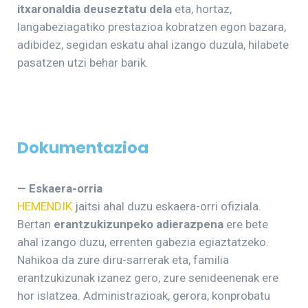
itxaronaldia deuseztatu dela
eta, hortaz,
langabeziagatiko prestazioa kobratzen egon bazara,
adibidez, segidan eskatu ahal izango duzula, hilabete
pasatzen utzi behar barik.
Dokumentazioa
— Eskaera-orria
HEMENDIK
jaitsi ahal duzu eskaera-orri ofiziala.
Bertan
erantzukizunpeko adierazpena
ere bete
ahal izango duzu, errenten gabezia egiaztatzeko.
Nahikoa da zure diru-sarrerak eta, familia
erantzukizunak izanez gero, zure senideenenak ere
hor islatzea. Administrazioak, gerora, konprobatu