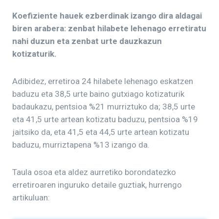
Koefiziente hauek ezberdinak izango dira aldagai
biren arabera: zenbat hilabete lehenago erretiratu
nahi duzun eta zenbat urte dauzkazun
kotizaturik.
Adibidez, erretiroa 24 hilabete lehenago eskatzen
baduzu eta 38,5 urte baino gutxiago kotizaturik
badaukazu, pentsioa %21 murriztuko da; 38,5 urte
eta 41,5 urte artean kotizatu baduzu, pentsioa %19
jaitsiko da, eta 41,5 eta 44,5 urte artean kotizatu
baduzu, murriztapena %13 izango da.
Taula osoa eta aldez aurretiko borondatezko
erretiroaren inguruko detaile guztiak, hurrengo
artikuluan: