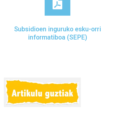
Subsidioen inguruko esku-orri
informatiboa (SEPE)