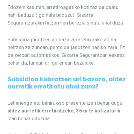
Edozein kasutan, erretiroagatiko kotizazioa osatu
nahi baduzu (igo nahi baduzu), Gizarte
Segurantzarekin hitzarmen berezia sinatu ahal duzu.
Subsidioa jasotzen ari bazara, erretirorako adina
heltzen zaizunean, pentsioa jasotzen hasiko zara. Ez
da zerbait automatikoa, Gizarte Segurantzan eskatu
behar da, lanean ari garenean bezalaxe.
Subsidioa kobratzen ari bazara, aldez
aurretik erretiratu ahal zara?
Lehenengo eta behin, oso presente izan behar dugu
aldez aurretik erretiratzeko, 35 urte kotizaturik
izan behar dituzula.