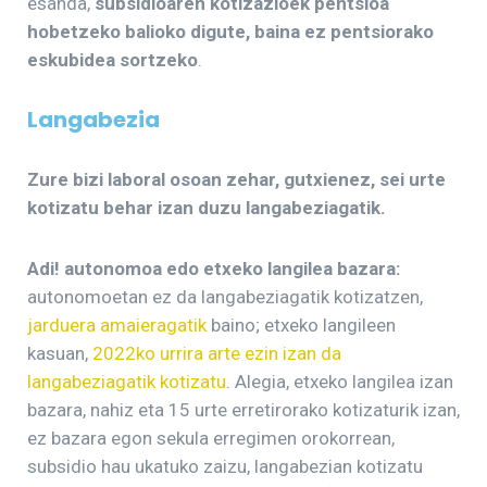
esanda,
subsidioaren kotizazioek pentsioa
hobetzeko balioko digute, baina ez pentsiorako
eskubidea sortzeko
.
Langabezia
Zure bizi laboral osoan zehar, gutxienez, sei urte
kotizatu behar izan duzu langabeziagatik.
Adi! autonomoa edo etxeko langilea bazara:
autonomoetan ez da langabeziagatik kotizatzen,
jarduera amaieragatik
baino; etxeko langileen
kasuan,
2022ko urrira arte ezin izan da
langabeziagatik kotizatu
. Alegia, etxeko langilea izan
bazara, nahiz eta 15 urte erretirorako kotizaturik izan,
ez bazara egon sekula erregimen orokorrean,
subsidio hau ukatuko zaizu, langabezian kotizatu