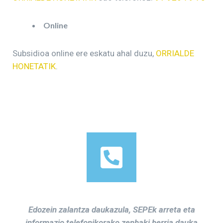
Online
Subsidioa online ere eskatu ahal duzu,
ORRIALDE
HONETATIK
.
Edozein zalantza daukazula, SEPEk arreta eta
informazio telefonikorako zenbaki berria dauka