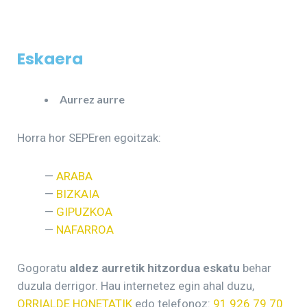
Eskaera
Aurrez aurre
Horra hor SEPEren egoitzak:
—
ARABA
—
BIZKAIA
—
GIPUZKOA
—
NAFARROA
Gogoratu
aldez aurretik hitzordua eskatu
behar
duzula derrigor. Hau internetez egin ahal duzu,
ORRIALDE HONETATIK
edo telefonoz:
91 926 79 70