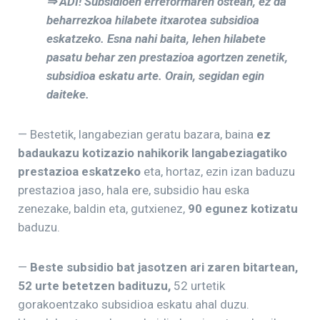
⇒ ADI! Subsidioen erreformaren ostean, ez da
beharrezkoa hilabete itxarotea subsidioa
eskatzeko. Esna nahi baita, lehen hilabete
pasatu behar zen prestazioa agortzen zenetik,
subsidioa eskatu arte. Orain, segidan egin
daiteke.
— Bestetik, langabezian geratu bazara, baina
ez
badaukazu kotizazio nahikorik langabeziagatiko
prestazioa eskatzeko
eta, hortaz, ezin izan baduzu
prestazioa jaso, hala ere, subsidio hau eska
zenezake, baldin eta, gutxienez,
90 egunez kotizatu
baduzu.
—
Beste subsidio bat jasotzen ari zaren bitartean,
52 urte betetzen badituzu,
52 urtetik
gorakoentzako subsidioa eskatu ahal duzu.