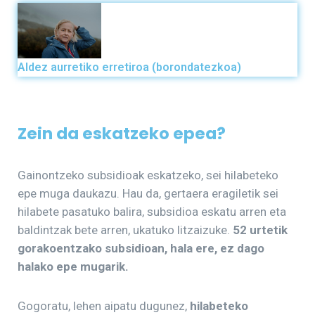
Aldez aurretiko erretiroa (borondatezkoa)
Zein da eskatzeko epea?
Gainontzeko subsidioak eskatzeko, sei hilabeteko
epe muga daukazu. Hau da, gertaera eragiletik sei
hilabete pasatuko balira, subsidioa eskatu arren eta
baldintzak bete arren, ukatuko litzaizuke.
52 urtetik
gorakoentzako subsidioan, hala ere, ez dago
halako epe mugarik.
Gogoratu, lehen aipatu dugunez,
hilabeteko