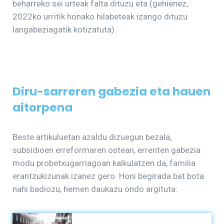
beharreko sei urteak falta dituzu eta (gehienez,
2022ko urritik honako hilabeteak izango dituzu
langabeziagatik kotizatuta).
Diru-sarreren gabezia eta hauen
aitorpena
Beste artikuluetan azaldu dizuegun bezala,
subsidioen erreformaren ostean, errenten gabezia
modu probetxugarriagoan kalkulatzen da, familia
erantzukizunak izanez gero. Honi begirada bat bota
nahi badiozu, hemen daukazu ondo argituta: