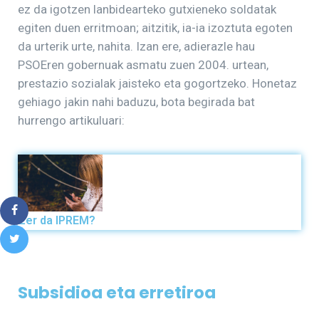
ez da igotzen lanbidearteko gutxieneko soldatak
egiten duen erritmoan; aitzitik, ia-ia izoztuta egoten
da urterik urte, nahita. Izan ere, adierazle hau
PSOEren gobernuak asmatu zuen 2004. urtean,
prestazio sozialak jaisteko eta gogortzeko. Honetaz
gehiago jakin nahi baduzu, bota begirada bat
hurrengo artikuluari:
Zer da IPREM?
Subsidioa eta erretiroa