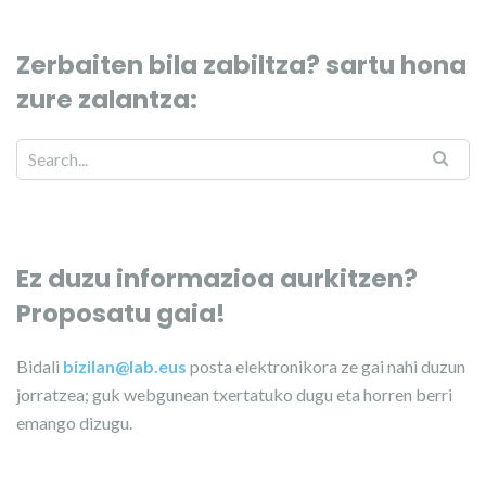
Zerbaiten bila zabiltza? sartu hona
zure zalantza:
Ez duzu informazioa aurkitzen?
Proposatu gaia!
Bidali
bizilan@lab.eus
posta elektronikora ze gai nahi duzun
jorratzea; guk webgunean txertatuko dugu eta horren berri
emango dizugu.