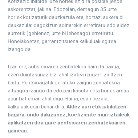
Kotizazio ibilbide luze horiek ez dira posible jende
askorentzat, jakina. Edozelan, demagun 35 urte
horiek kotizaturik dauzkazula eta, hortaz, aukera bi
daukazula: dagokizun adinarekin erretiratu edo aldez
aurretik (gehienez, urte bi lehenago) erretiratu.
Honelakoetan, garrantzitsuena kalkuluak egitea
izango da.
Izan ere, subsidioaren zenbatekoa hain da baxua,
ezen duintasunaz bizi ahal izatea izugarri zailtzen
baitu. Pentsioagatik geratuko zaigun zenbatekoa
altuagoa izango da edozein kasutan eta honek arnas
apur bat eman ahal digu. Baina, esan bezala,
kalkuluak egin behar dira.
Aldez aurretik jubilatzen
bagara, ondo dakizunez, koefiziente murriztaileak
aplikatzen dira gure pentsioaren zenbatekoaren
gainean.