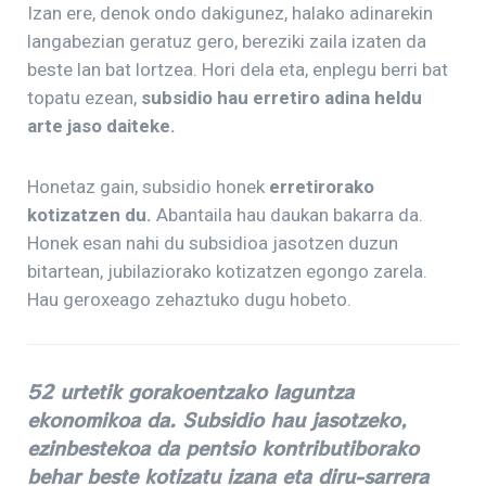
Izan ere, denok ondo dakigunez, halako adinarekin
langabezian geratuz gero, bereziki zaila izaten da
beste lan bat lortzea. Hori dela eta, enplegu berri bat
topatu ezean,
subsidio hau erretiro adina heldu
arte jaso daiteke.
Honetaz gain, subsidio honek
erretirorako
kotizatzen du.
Abantaila hau daukan bakarra da.
Honek esan nahi du subsidioa jasotzen duzun
bitartean, jubilaziorako kotizatzen egongo zarela.
Hau geroxeago zehaztuko dugu hobeto.
52 urtetik gorakoentzako laguntza
ekonomikoa da. Subsidio hau jasotzeko,
ezinbestekoa da pentsio kontributiborako
behar beste kotizatu izana eta diru-sarrera