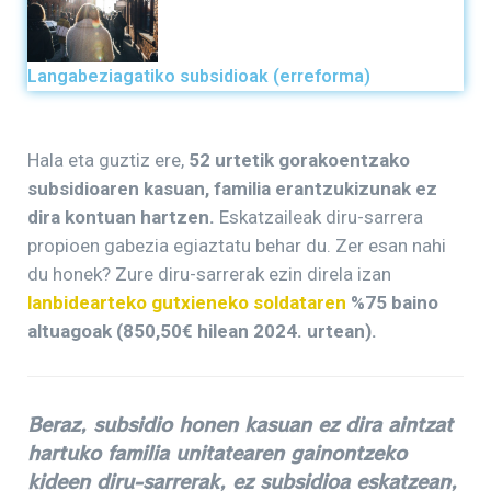
Langabeziagatiko subsidioak (erreforma)
Hala eta guztiz ere,
52 urtetik gorakoentzako
subsidioaren kasuan, familia erantzukizunak ez
dira kontuan hartzen.
Eskatzaileak diru-sarrera
propioen gabezia egiaztatu behar du. Zer esan nahi
du honek? Zure diru-sarrerak ezin direla izan
lanbidearteko gutxieneko soldataren
%75 baino
altuagoak (850,50€
hilean 2024. urtean).
Beraz, subsidio honen kasuan ez dira aintzat
hartuko familia unitatearen gainontzeko
kideen diru-sarrerak, ez subsidioa eskatzean,