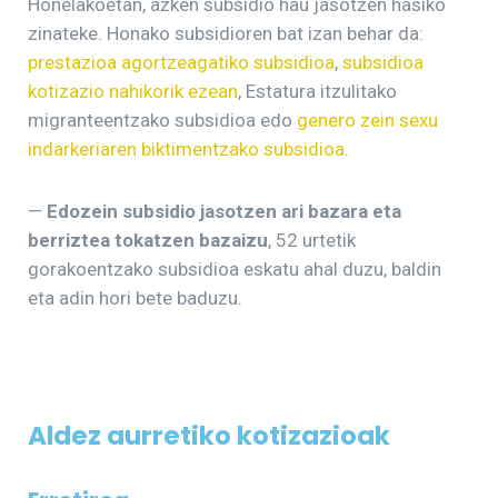
Honelakoetan, azken subsidio hau jasotzen hasiko
zinateke. Honako subsidioren bat izan behar da:
prestazioa agortzeagatiko subsidioa
,
subsidioa
kotizazio nahikorik ezean
, Estatura itzulitako
migranteentzako subsidioa edo
genero zein sexu
indarkeriaren biktimentzako subsidioa
.
—
Edozein subsidio jasotzen ari bazara eta
berriztea tokatzen bazaizu
, 52 urtetik
gorakoentzako subsidioa eskatu ahal duzu, baldin
eta adin hori bete baduzu.
Aldez aurretiko kotizazioak