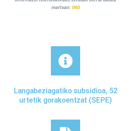
martxan:
060
Langabeziagatiko subsidioa, 52
urtetik gorakoentzat (SEPE)