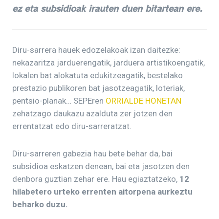
ez eta subsidioak irauten duen bitartean
ere.
Diru-sarrera hauek edozelakoak izan daitezke:
nekazaritza jarduerengatik, jarduera artistikoengatik,
lokalen bat alokatuta edukitzeagatik, bestelako
prestazio publikoren bat jasotzeagatik, loteriak,
pentsio-planak… SEPEren
ORRIALDE HONETAN
zehatzago daukazu azalduta zer jotzen den
errentatzat edo diru-sarreratzat.
Diru-sarreren gabezia hau bete behar da, bai
subsidioa eskatzen denean, bai eta jasotzen den
denbora guztian zehar ere. Hau egiaztatzeko,
12
hilabetero urteko errenten aitorpena aurkeztu
beharko duzu.