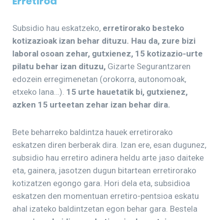
Erretiroa
Subsidio hau eskatzeko,
erretirorako besteko
kotizazioak izan behar dituzu. Hau da, zure bizi
laboral osoan zehar, gutxienez, 15 kotizazio-urte
pilatu behar izan dituzu,
Gizarte Segurantzaren
edozein erregimenetan (orokorra, autonomoak,
etxeko lana…).
15 urte hauetatik bi, gutxienez,
azken 15 urteetan zehar izan behar dira.
Bete beharreko baldintza hauek erretirorako
eskatzen diren berberak dira. Izan ere, esan dugunez,
subsidio hau erretiro adinera heldu arte jaso daiteke
eta, gainera, jasotzen dugun bitartean erretirorako
kotizatzen egongo gara. Hori dela eta, subsidioa
eskatzen den momentuan erretiro-pentsioa eskatu
ahal izateko baldintzetan egon behar gara. Bestela