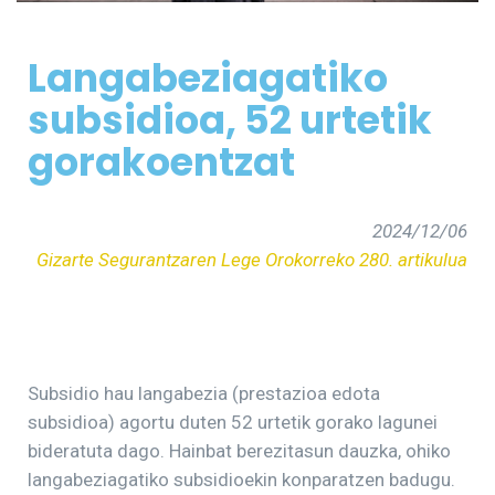
Langabeziagatiko
subsidioa, 52 urtetik
gorakoentzat
2024/12/06
Gizarte Segurantzaren Lege Orokorreko 280. artikulua
Subsidio hau langabezia (prestazioa edota
subsidioa) agortu duten 52 urtetik gorako lagunei
bideratuta dago. Hainbat berezitasun dauzka, ohiko
langabeziagatiko subsidioekin konparatzen badugu.